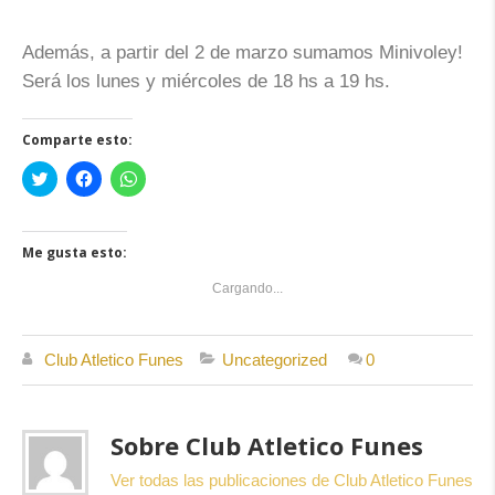
Además, a partir del 2 de marzo sumamos Minivoley!
Será los lunes y miércoles de 18 hs a 19 hs.
Comparte esto:
Haz
Haz
Haz
clic
clic
clic
para
para
para
compartir
compartir
compartir
en
en
en
Twitter
Facebook
WhatsApp
Me gusta esto:
(Se
(Se
(Se
abre
abre
abre
en
en
en
Cargando...
una
una
una
ventana
ventana
ventana
nueva)
nueva)
nueva)
Club Atletico Funes
Uncategorized
0
Sobre Club Atletico Funes
Ver todas las publicaciones de Club Atletico Funes