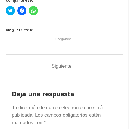
Comparte esto:
Haz
Haz
Haz
clic
clic
clic
para
para
para
compartir
compartir
compartir
en
en
en
Twitter
Facebook
WhatsApp
Me gusta esto:
(Se
(Se
(Se
abre
abre
abre
en
en
en
Cargando...
una
una
una
ventana
ventana
ventana
nueva)
nueva)
nueva)
Siguiente
→
Deja una respuesta
Tu dirección de correo electrónico no será
publicada.
Los campos obligatorios están
marcados con
*