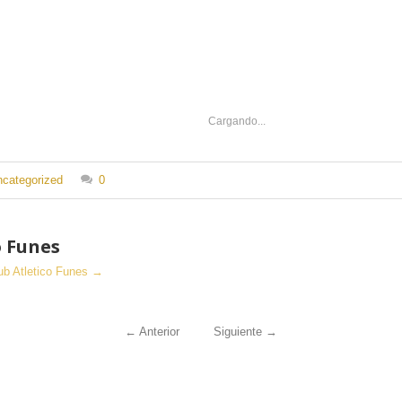
Cargando...
categorized
0
o Funes
lub Atletico Funes
→
←
Anterior
Siguiente
→