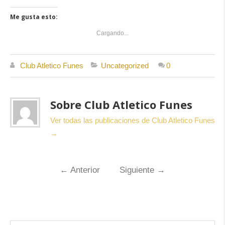
compartir
compartir
compartir
en
en
en
Twitter
Facebook
WhatsApp
Me gusta esto:
(Se
(Se
(Se
abre
abre
abre
en
en
en
Cargando...
una
una
una
ventana
ventana
ventana
nueva)
nueva)
nueva)
Club Atletico Funes
Uncategorized
0
Sobre Club Atletico Funes
Ver todas las publicaciones de Club Atletico Funes
→
←
Anterior
Siguiente
→