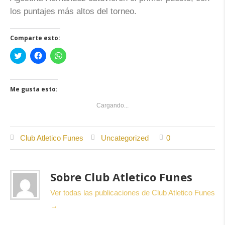
los puntajes más altos del torneo.
Comparte esto:
Haz
Haz
Haz
clic
clic
clic
para
para
para
compartir
compartir
compartir
en
en
en
Twitter
Facebook
WhatsApp
Me gusta esto:
(Se
(Se
(Se
abre
abre
abre
en
en
en
Cargando...
una
una
una
ventana
ventana
ventana
nueva)
nueva)
nueva)
Club Atletico Funes
Uncategorized
0
Sobre Club Atletico Funes
Ver todas las publicaciones de Club Atletico Funes
→